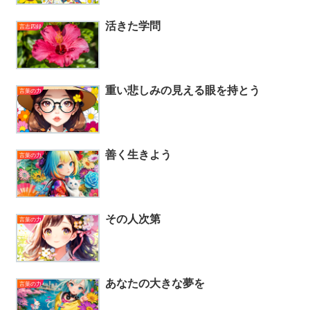
活きた学問
言志四録
重い悲しみの見える眼を持とう
言葉の力
善く生きよう
言葉の力
その人次第
言葉の力
あなたの大きな夢を
言葉の力