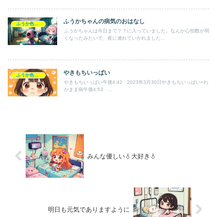
ふうかちゃんの病気のおはなし
ふうか色々語録
ふうかちゃんは今日まで？？に入っていました。なんか心拍数が弱
くなったみたいで、夜に連れていかれました...
やきもちいっぱい
ふうか色々語録
やきもちいっぱい午後4:42 · 2023年3月30日やきもちいっぱい=わ
がまま病午後4:53 · ...
みんな優しい💧大好き💧
明日も元気でありますように