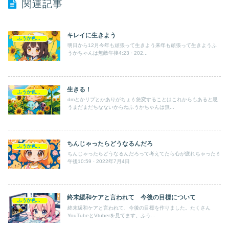
関連記事
キレイに生きよう
ふうか色々語録
明日から12月今年も頑張って生きよう来年も頑張って生きようふ
うかちゃんは無敵午後4:23 · 202...
生きる！
ふうか色々語録
dmとかリプとかありがちょ💧急変することはこれからもあると思
うまだまだちなないからねふうかちゃんは無...
ちんじゃったらどうなるんだろ
ふうか色々語録
ちんじゃったらどうなるんだろって考えてたら心が疲れちゃった💧
午後10:59 · 2022年7月4日
終末緩和ケアと言われて 今後の目標について
ふうか色々語録
終末緩和ケアと言われて、今後の目標を作りました。たくさん
YouTubeとVtuberを見てます。ふう...