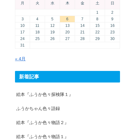
月
火
水
木
金
土
日
1
2
3
4
5
6
7
8
9
10
11
12
13
14
15
16
17
18
19
20
21
22
23
24
25
26
27
28
29
30
31
« 4月
新着記事
絵本『ふうか色々探検隊１』
ふうかちゃん色々語録
絵本『ふうか色々物語２』
絵本『ふうか色々物語１』