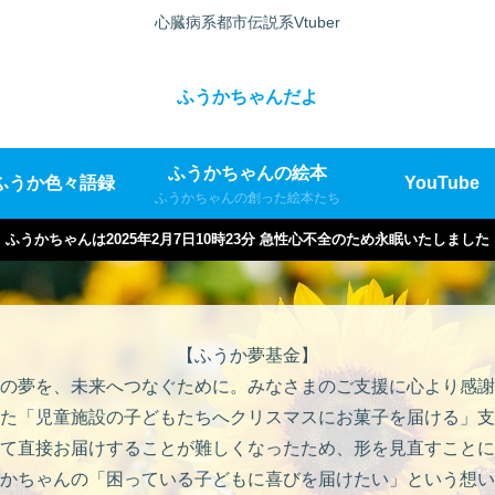
心臓病系都市伝説系Vtuber
ふうかちゃんだよ
ふうかちゃんの絵本
ふうか色々語録
YouTube
ふうかちゃんの創った絵本たち
ふうかちゃんは2025年2月7日10時23分 急性心不全のため永眠いたしました
【ふうか夢基金】
の夢を、未来へつなぐために。みなさまのご支援に心より感謝
た「児童施設の子どもたちへクリスマスにお菓子を届ける」支
て直接お届けすることが難しくなったため、形を見直すことに
かちゃんの「困っている子どもに喜びを届けたい」という想い