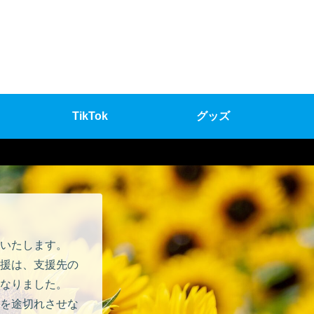
TikTok
グッズ
いたします。
援は、支援先の
なりました。
を途切れさせな